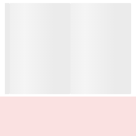
خاصی قائلند.
☑️ادوتویلت با ماندگاری خوب