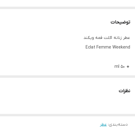
توضیحات
عطر زنانه اکلت فمه ویکند
Eclat Femme Weekend
🔸 50 ml
👩🏻رایحه ملایم و خنک و میوه ای
☑️ رایحه خنک و میوه ای، ترکیبی از رایحه گلابی آبدار , توت قرمز و ترنج
نظرات
به همراه گل یاسمن، نیلوفر آبی وبرگ بامبو
☑️با جعبه شیک مطابق عکس مناسب هدیه دادن
☑️عطر اکلت زنانه با رایحه گلهای بهاری و با نشاط میوه ها و رایحه سبز
طبیعت
دسته‌بندی
:
عطر
☑️عطری بسیار ظریف مخصوص خانمهایی که برای ظرافتشان اهمیت