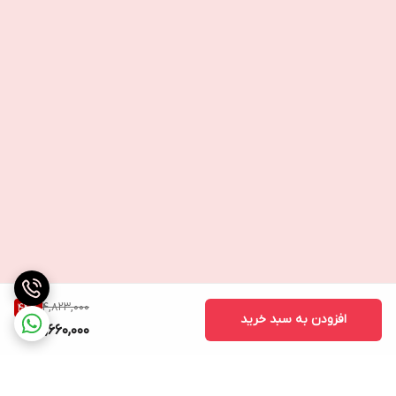
4,823,000
44
%
افزودن به سبد خرید
2,660,000