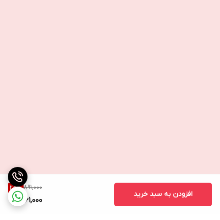
891,000
25
%
افزودن به سبد خرید
661,000