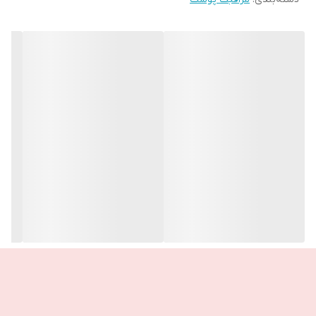
عالیه براشون👌