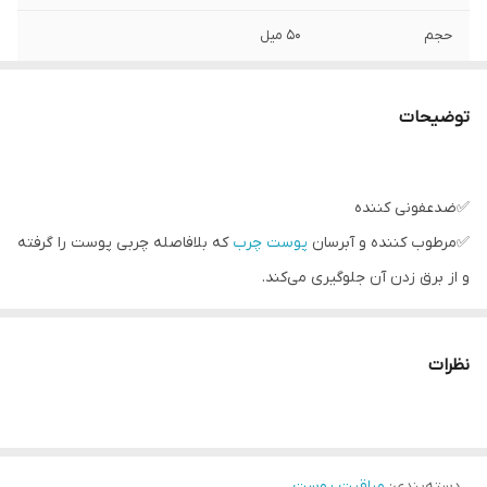
حجم
۵۰ میل
کد
41673
توضیحات
✅ضدعفونی کننده
✅مرطوب کننده و آبرسان
پوست چرب
که بلافاصله چربی پوست را گرفته
و از برق زدن آن جلوگیری می‌کند.
✅با
کنترل چربی
و ترشحات پوست به مرور زمان باعث
بسته شدن منافذ
پوست
شده و از جوش زدن پوست جلوگیری میکند.
نظرات
✅بسيار مناسب براي استفاده قبل از آرايش
✅استفاده روزانه بعد از شستشوی صورت
✅حاوي ساليسيليك اسيد , انار و عصاره گواوا
دسته‌بندی
:
مراقبت پوست
کسانی که صورتشون از چربی برق میزنه و منافذشون بازه این محصول