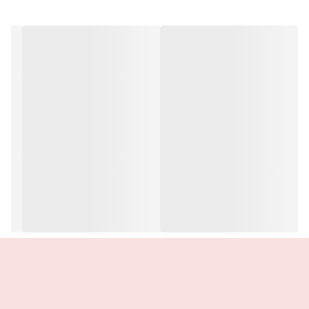
🔰موارد استفاده:
1.آبرسان, تغذیه کننده و بازسازی کننده پوست
2.نرم کننده و بازسازی کننده لب
3.مرطوب کننده مناطق خشک و زبر پوست
4.کرم محافظت کننده دور ناخن (کوتیکول)
5.مرطوب کننده بسیار قوی برای صورت به ویژه پوست خشک زیر چشم
6.تثبیت کننده رایحه ی عطر، کافیست تندرکر را بر روی مچ دست و
پشت گوش خود مالیده و عطر خود را بر روی این نقاط اسپری کنید تا
ماندگاری واقعی را حس کنید.