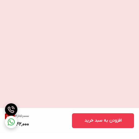
3,171,000
60
%
افزودن به سبد خرید
1,242,000