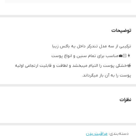
توضیحات
ترکیبی از سه مدل تندرکر داخل یه باکس زیبا
👩🏻‍💼مناسب برای تمام سنین و انواع پوست
🍯خشکی پوست را التیام میبخشد و لطافت و قابلیت ارتجاعی اولیه
پوست را به آن باز میگرداند.
🍯حاوی ویتامین E
🍯مناسب برای لبها، صورت، پوست دور ناخن، خشكى آرنجها و قوزك پا و
نظرات
يا هر قسمتی از پوست که خشک، زبر یا حساس شده همچنین در التیام
و بهبود هرچه سریعتر زخمهای بدن تاثیر اعجاب انگيزى دارد .
🍯به دلیل دارا بودن موم عسل برای ترمیم زخم و یا برای سوختگی و یا
دسته‌بندی
:
مراقبت بدن
تبخال واقعا معجزه آسا میباشد.