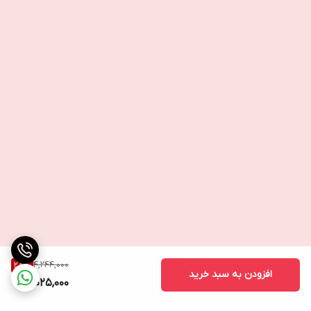
4,244,000
28
%
افزودن به سبد خرید
3,025,000