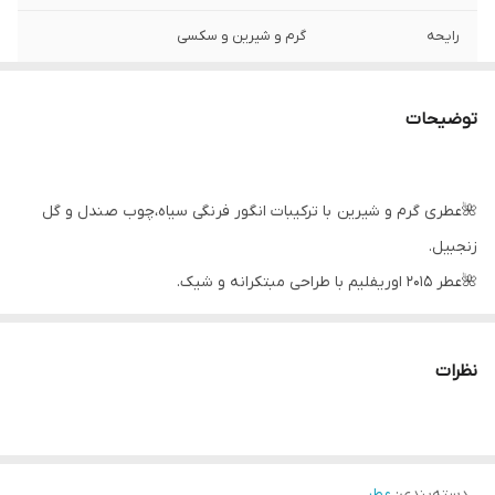
رایحه
گرم و شیرین و سکسی
توضیحات
🌺عطری گرم و شیرین با ترکیبات انگور فرنگی سیاه،چوب صندل و گل
زنجبیل.
🌺عطر ۲۰۱۵ اوریفلیم با طراحی مبتکرانه و شیک.
🌺عطری سکسی و سرزنده که تمام حد و مرزها را برداشته و نماداشتیاق
و هیجان است.
نظرات
🌺این عطر با بویی اغوا کننده پوست را نوازش کرده و به شما گرمایی
آتشین می بخشد.
🌺بسیار خوشبو از عصاره چوب صندل، گل زنجبیل و توت سیاه و سفید
دسته‌بندی
:
عطر
🌺 رایحه ای گرم و شیرین و اغواکننده مناسب برای فصول سرد