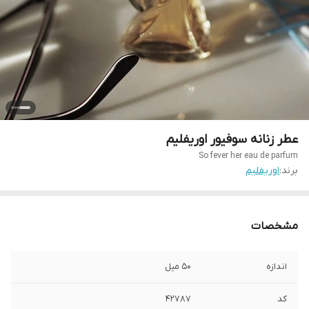
عطر زنانه سوفیور اوریفلیم
So fever her eau de parfum
برند:
اوریفلیم
مشخصات
اندازه
50 میل
کد
42787