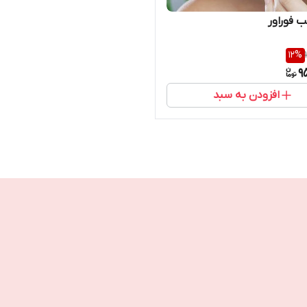
 فوراور
12
%
9
افزودن به سبد