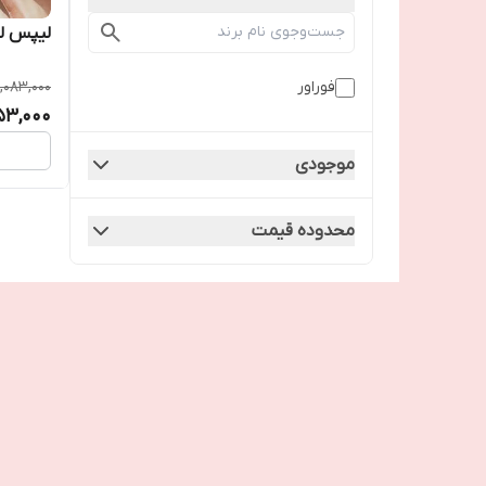
لیپس لب
فوراور
1,083,000
53,000
موجودی
محدوده قیمت