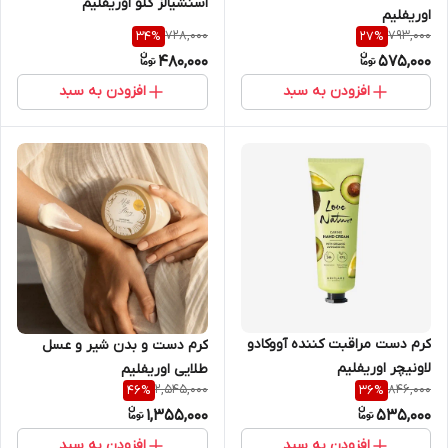
اسنشیالز گلو اوریفلیم
اوریفلیم
728,000
793,000
34
%
27
%
480,000
575,000
افزودن به سبد
افزودن به سبد
کرم دست مراقبت کننده آووکادو
کرم دست و بدن شیر و عسل
لاونیچر اوریفلیم
طلایی اوریفلیم
2,545,000
846,000
46
%
36
%
1,355,000
535,000
افزودن به سبد
افزودن به سبد