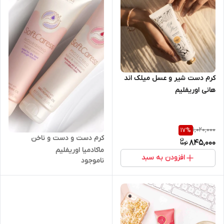
کرم دست شیر و عسل میلک اند
هانی اوریفلیم
1,020,000
17
%
کرم دست و دست و ناخن
845,000
ماکادمیا اوریفلیم
افزودن به سبد
ناموجود