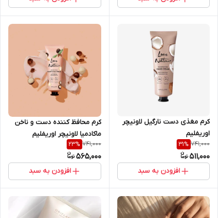
کرم مغذی دست نارگیل لاونیچر
کرم محافظ کننده دست و ناخن
اوریفلیم
ماکادمیا لاونیچر اوریفلیم
741,000
741,000
23
%
31
%
565,000
511,000
افزودن به سبد
افزودن به سبد