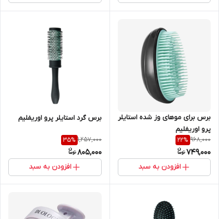
برس برای موهای وز شده استایلر
برس گرد استایلر پرو اوریفلیم
پرو اوریفلیم
1,257,000
968,000
35
%
22
%
805,000
749,000
افزودن به سبد
افزودن به سبد