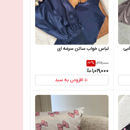
بی
لباس خواب ساتن سرمه ای
22
%
1,319,000
1,019,000
افزودن به سبد