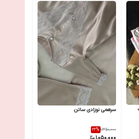
سرهمی نوزادی ساتن
22
%
1,350,000
1,050,000