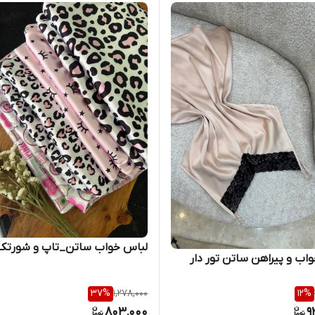
لباس خواب ساتن_تاپ و شورتک
اب و پیراهن ساتن تور دار
37
%
1,278,000
12
%
803,000
9