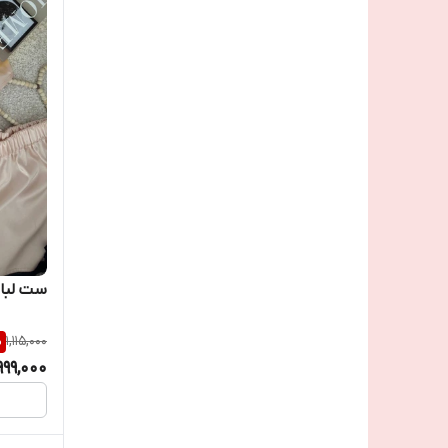
ست لباس
%
1,115,000
999,000