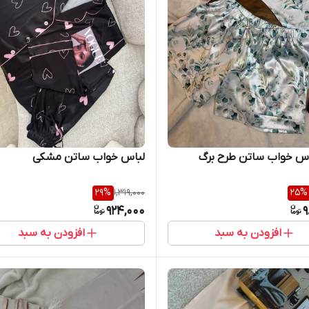
س خواب ساتن طرح برگ
لباس خواب ساتن مشکی
29
%
1,319,000
25
%
924,000
9
افزودن به سبد
افزودن به سبد