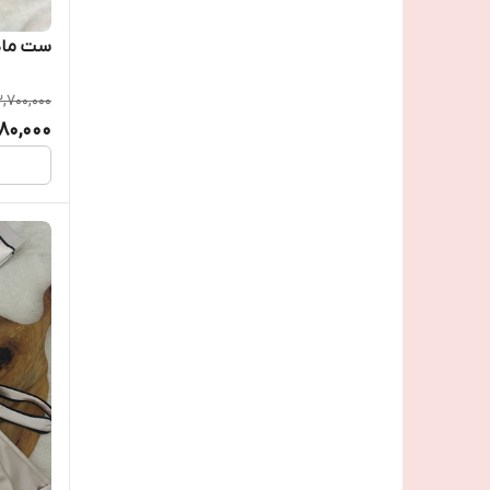
ست مادر
,700,000
780,000