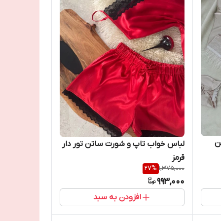
ن
لباس خواب تاپ و شورت ساتن تور دار
قرمز
27
%
1,375,000
993,000
افزودن به سبد