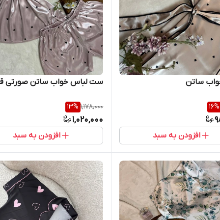
واب ساتن
ست لباس خواب ساتن صورتی قل
13
%
1,178,000
16
%
1,020,000
9
افزودن به سبد
افزودن به سبد