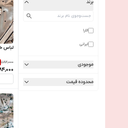
برند
الارا
ایرانی
لباس خ
1,182,000
موجودی
84,000
محدوده قیمت