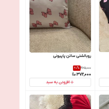
روبالشتی ساتن پاپیونی
20
%
465,000
372,000
افزودن به سبد