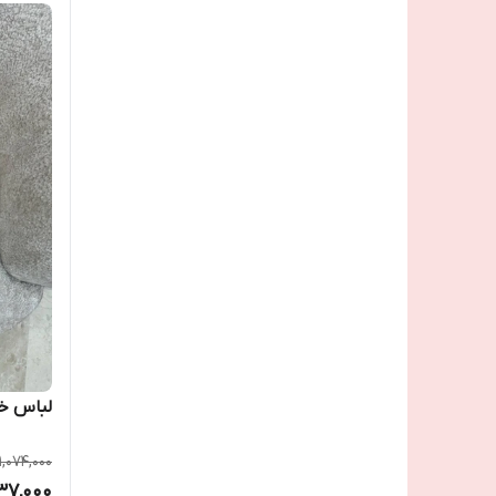
لباس خو
1,074,000
37,000