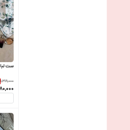
ست لبا
1,319,000
80,000