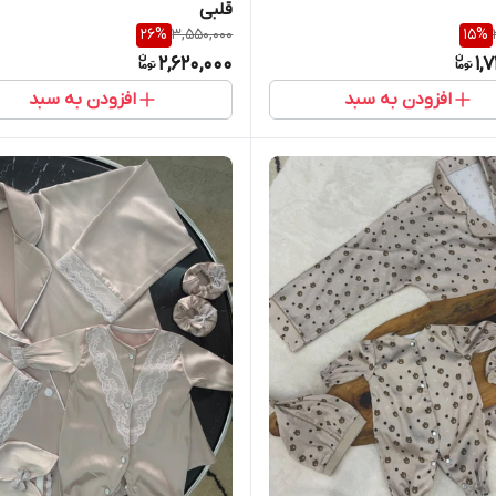
قلبی
26
%
3,550,000
15
%
2,620,000
1,
افزودن به سبد
افزودن به سبد