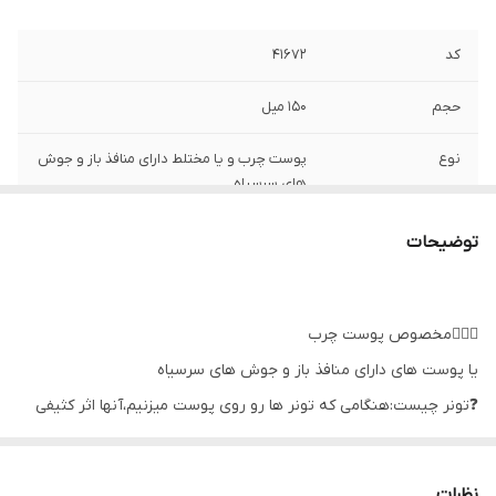
کد
۴۱۶۷۲
حجم
۱۵۰ میل
نوع
پوست چرب و یا مختلط دارای منافذ باز و جوش
های سرسیاه
کاربرد
درمان منافذ باز و جوش های سرسیاه
توضیحات
👩🏻‍⚕️مخصوص پوست چرب
یا پوست های دارای منافذ باز و جوش های سرسیاه
❓تونر چیست:هنگامی که تونر ها رو روی پوست میزنیم،آنها اثر کثیفی
نهایی باقی مانده از صابون یا امولسیون روی پوست را پاک
میکنند،بعلاوه آنها پوسته های مرده را از بین میبرند و روی پوست یک
نظرات