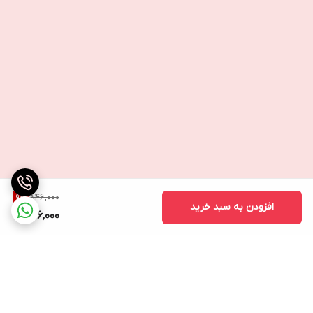
846,000
9
%
افزودن به سبد خرید
766,000