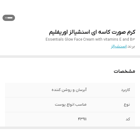
کرم صورت کاسه ای اسنشیالز اوریفلیم
Essentials Glow Face Cream with vitamins E and B3
برند:
اسنشیالز
مشخصات
کاربرد
آبرسان و روشن کننده
نوع
مناسب انواع پوست
کد
۴۳۹۱۱
حجم
۷۵ میل