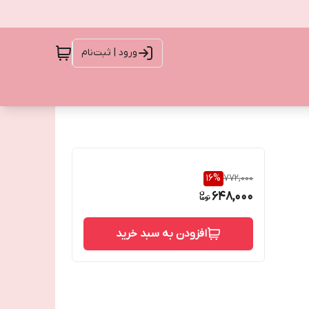
ورود | ثبت‌نام
16
%
772,000
648,000
افزودن به سبد خرید