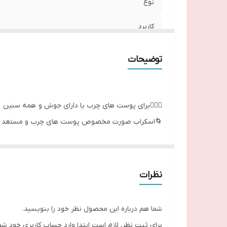
نوع
کاربرد
حجم
توضیحات
💆🏻‍♀️برای پوست های چرب یا دارای جوش و همه سنین
🌀اسکراب صورت مخصوص پوست های چرب و مستعد 
🌀از ایجاد لک و بزرگ شدن منافذ جلوگیری می کند.
🌀با سالیسیلیک اسید و کمپلکس تسکین دهنده.
🌀منافذ مسدود شده را باز و کوچک می کند
نظرات
🌀لک ها را هدف قرار می دهد و از آن جلوگیری می کند
🌀لایه برداری می کند تا پوست نرم و صاف بماند
شما هم درباره این محصول نظر خود را بنویسید.
☘️حاوي ساليسيليك اسيد ,عصاره ریحان ٬ درخت چای و پانتنول
برای ثبت نظر، لازم است ابتدا وارد حساب کاربری خود شو