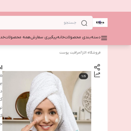
دسته‌بندی محصولات
خانه
پیگیری سفارش
همه محصولات
خدم
فروشگاه الارا
/
مراقبت پوست
ا
ub
بر
دس
ک
نو
کا
ح