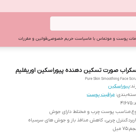
ات پوست و مو
تماس با ما
سیاست حریم خصوصی
قوانین و مقررات
سکراب صورت تسکین دهنده پیوراسکین اوریفلیم
Pure Skin Smoothing Face Scr
ند:
پیوراسکین
ته‌بندی
:
مراقبت پوست
د
:
۴۱۶۷۵
ع
:
مناسب پوست چرب و مختلط دارای جوش
ربرد
:
کنترل چربی، کاهش منافذ باز و جوش های سرسیاه
جم
:
۷۵ میل