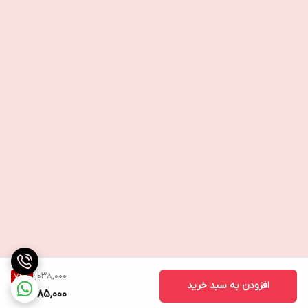
1,038,000
72
%
افزودن به سبد خرید
285,000