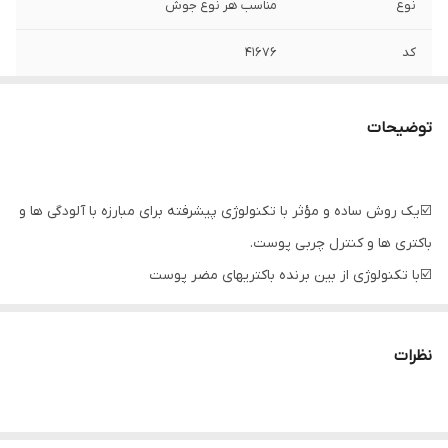
نوع
مناسب هر نوع جوش
کد
۴۱۶۷۶
حجم
۶ میل
توضیحات
تاریخ
5/26
☑️یک روش ساده و مؤثر با تکنولوژی پیشرفته برای مبارزه با آلودگی ها و
باکتری ها و کنترل چربی پوست.
☑️با تکنولوژی از بین برنده باکتریهای مضر پوست
☑️حاوی عصاره گیاه گوآوا و اسیدسالیسیلیک
☑️اين ژل براي رفع تبخال و تمام جوشهاي عفوني عالي ميباشد و در کمتر
نظرات
از یک روز آنها را از بین می برد.
ـــــــــــــــــــــــــــــــــــــــــــــــــــــــــــ