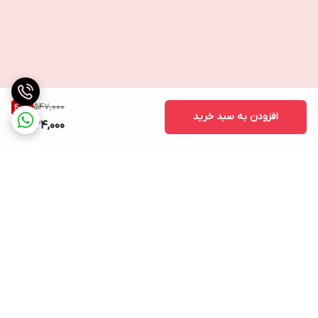
547,000
40
%
افزودن به سبد خرید
324,000
برگشت به بالا