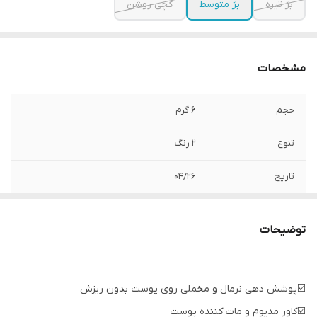
بژ تیره
بژ متوسط
گچی روشن
مشخصات
حجم
۶ گرم
تنوع
۲ رنگ
تاریخ
04/26
توضیحات
☑️پوشش دهی نرمال و مخملی روی پوست بدون ریزش
☑️کاور مدیوم و مات کننده پوست