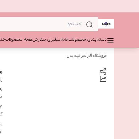
دسته‌بندی محصولات
خانه
پیگیری سفارش
همه محصولات
خدم
فروشگاه الارا
/
مراقبت بدن
س
BE
بر
دس
ج
ک
ر
اب