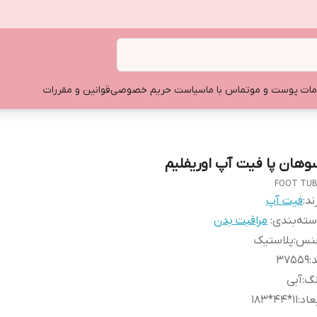
ات پوست و مو
تماس با ما
سیاست حریم خصوصی
قوانین و مقررات
وهان پا فیت آپ اوریفلیم
FOOT TU
ند:
فیت آپ
ته‌بندی
:
مراقبت بدن
نس
:
پلاستیک
د
:
۳۷۵۵۹
نگ
:
آبی
عاد
:
11*44*183