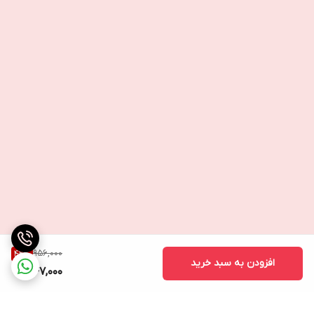
956,000
42
%
افزودن به سبد خرید
547,000