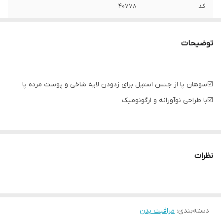
کد
۴۰۷۷۸
ابعاد
۱۹*3.8
توضیحات
☑️سوهان پا از جنس استیل برای زدودن لایه شاخی و پوست مرده پا
☑️با طراحی نوآورانه و ارگونومیک
👣طرز استفاده:
بعد از حمام به قسمت سخت پا بکشید و برای نتیجه مطلوب تر از کرم پا
نظرات
استفاده کنید👌
ـــــــــــــــــــــــــــــــــــــــــــــــــ
دسته‌بندی
:
مراقبت بدن