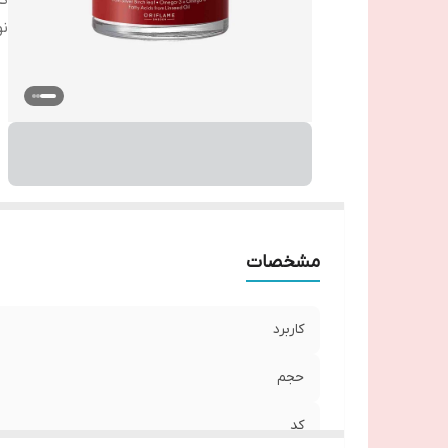
ک
نو
مشخصات
کاربرد
حجم
کد