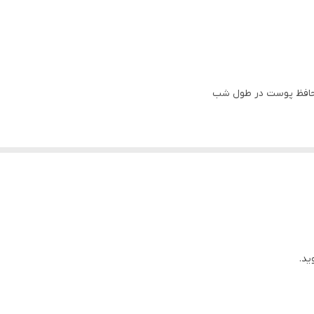
مناسب انواع پوست
 محافظ پوست در طول شب
وژی مولتی رینیوال 8 جهت مبارزه با نشانه های پیری
ید.