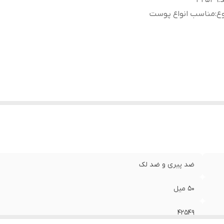
د
:
42549
ع
:
مناسب انواع پوست
ضد پیری و ضد لک
50 میل
42549