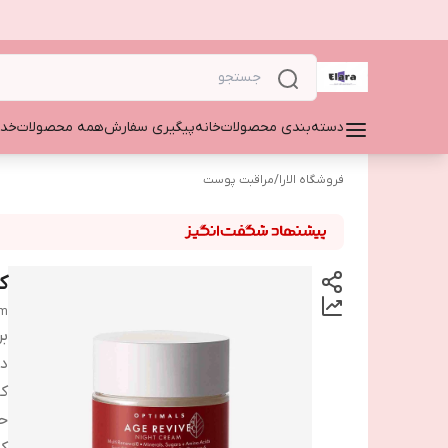
دسته‌بندی محصولات
خانه
پیگیری سفارش
همه محصولات
خدم
فروشگاه الارا
/
مراقبت پوست
ک
am
بر
دس
کا
ح