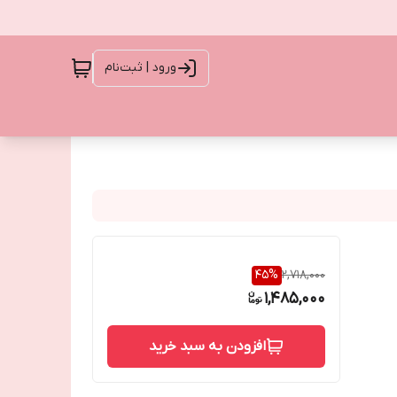
ورود | ثبت‌نام
45
%
2,718,000
1,485,000
افزودن به سبد خرید