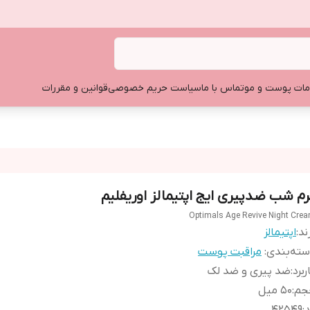
ات پوست و مو
تماس با ما
سیاست حریم خصوصی
قوانین و مقررات
رم شب ضدپیری ایج اپتیمالز اوریفلیم
Optimals Age Revive Night Cre
ند:
اپتیمالز
ته‌بندی
:
مراقبت پوست
ربرد
:
ضد پیری و ضد لک
جم
:
50 میل