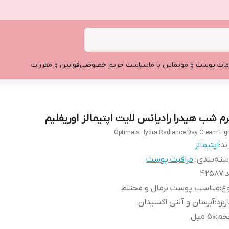
ات پوست و مو
تماس با ما
سیاست حریم خصوصی
قوانین و مقررات
رم شب هیدرا رادیانس لایت اپتیمالز اوریفلیم
Optimals Hydra Radiance Day Cream Lig
ند:
اپتیمالز
ته‌بندی
:
مراقبت پوست
د
:
۴۲۵۸۷
ع
:
مناسب پوست نرمال و مختلط
ربرد
:
آبرسان و آنتی اکسیدان
جم
:
۵۰ میل