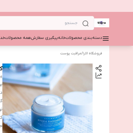
دسته‌بندی محصولات
خانه
پیگیری سفارش
همه محصولات
خدم
فروشگاه الارا
/
مراقبت پوست
ک
ht
بر
دس
ک
نو
کا
ح