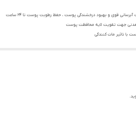
نی قوی و بهبود درخشندگی پوست ، حفظ رطوبت پوست تا 24 ساعت
 معدنی جهت تقویت لایه محافظت پوست
 با تاثیر مات کنندگی
 و حفظ رطوبت در لایه های پوست
های ای، سی، B6، B3
ید.