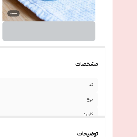
مشخصات
کد
نوع
کاربرد
حجم
توضیحات