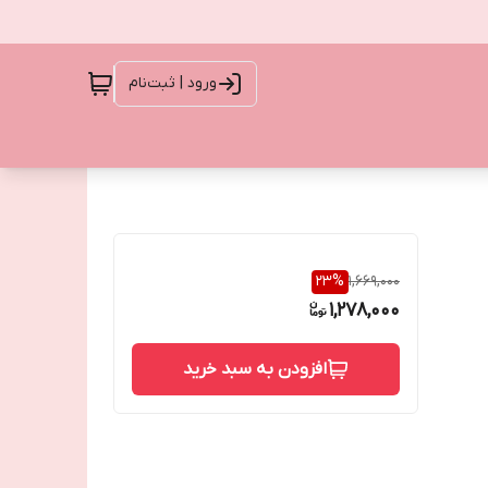
ورود | ثبت‌نام
23
%
1,669,000
1,278,000
افزودن به سبد خرید