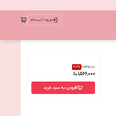
ورود | ثبت‌نام
38
%
2,545,000
1,566,000
افزودن به سبد خرید