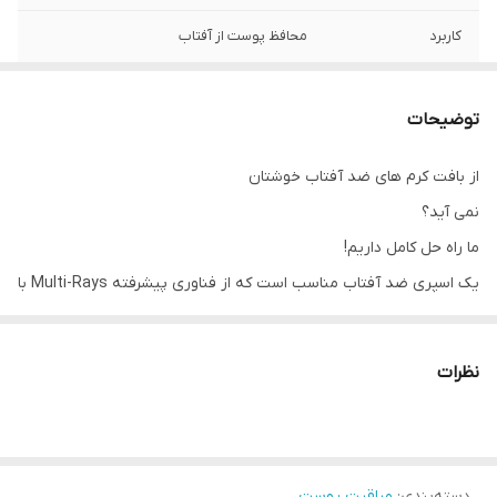
کاربرد
محافظ پوست از آفتاب
نوع
مناسب صورت و بدن
توضیحات
از بافت کرم های ضد آفتاب خوشتان
نمی آید؟
ما راه حل کامل داریم!
یک اسپری ضد آفتاب مناسب است که از فناوری پیشرفته Multi-Rays با
طیف وسیعی از فیلترهای ماورا broad بنفش طیف گسترده ای که دارای
SPF بالایی هستند و ویتامین E که از تنش اکسیداتیو ناشی از نور
نظرات
خورشید و آلودگی خنثا می کند ،
تأمین می شود.
ترکیبی از مواد سوئدی Cloudberry و پنبه نوردیک فرمول را با مواد
دسته‌بندی
:
مراقبت پوست
معدنی ، قندهای مرطوب کننده و آنتی اکسیدان ها افزایش می دهد.