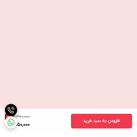
یابد ، بسیاری از گیاهان برای رشد تلاش می کنند - اما گیاهانی که توانایی
های منحصر به فردی برای زنده ماندن در شرایط شدید دارند.
این مواد انعطاف پذیر به دلیل توانایی های منحصر به فرد خود برای
محافظت از پوست در برابر آفتاب و کمبود آب انتخاب شده اند.
🌞عصاره Cloudberry که به سوئدی "طلای جنگل" نامیده می شود ، یکی
از نادرترین و با ارزش ترین توت ها در جهان است.
این ماده دارای مقادیر زیادی قند و مواد معدنی است که با انرژی آن را
برای مقابله با سرما تقویت می کند و روی پوست به مرطوب نگه داشتن
پوست کمک می کند.
محتوای بالای ویتامین A ، C و E و پلی فنول ها ، آن را در برابر اشعه UV
محافظت می کند.
2,370,000
13
%
🌞عصاره پنبه نوردیک
افزودن به سبد خرید
2,050,000
نوردیک پنبه همچنین دارای مقادیر زیادی قند ، پلی فنول و مواد معدنی
است که از آن در برابر عناصر محافظت می کند.