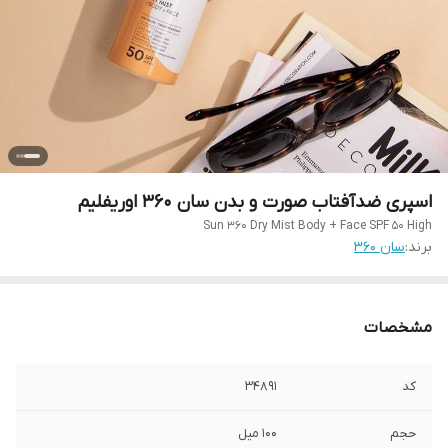
اسپری ضدآفتاب صورت و بدن سان 360 اوریفلیم
Sun 360 Dry Mist Body + Face SPF 50 High
برند:
سان ۳۶۰
مشخصات
کد
۳۴۸۹۱
حجم
۱۰۰ میل