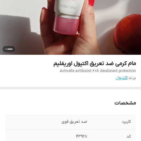
مام کرمی ضد تعریق اکتیول اوریفلیم
Activelle actiboost 48h deodorant protection
برند:
اکتیول
مشخصات
کاربرد
ضد تعریق قوی
کد
۴۳۹۲۸