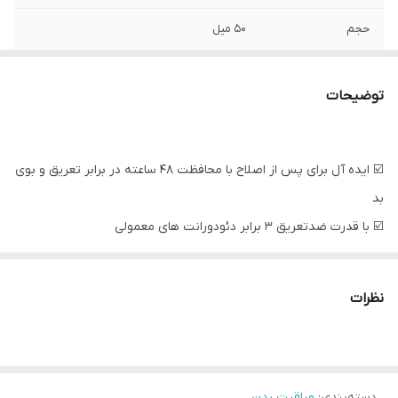
حجم
۵۰ میل
نوع
کرمی
توضیحات
☑️ ایده آل برای پس از اصلاح با محافظت 48 ساعته در برابر تعریق و بوی
بد
☑️ با قدرت ضدتعریق 3 برابر دئودورانت های معمولی
☑️ با تاثیر نرم کنندگی و روشن کنندگی پوست
☑️کنترل کننده قوی تعریق
نظرات
☑️زود جذب بدون ایجاد لک
_______________
دسته‌بندی
:
مراقبت بدن