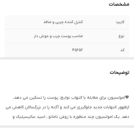
مشخصات
کاربرد
کنترل کننده چربی و منافذ
نوع
مناسب پوست چرب و جوش دار
کد
۴۵۲۵۲
حجم
30 میل
توضیحات
💖امولسیون برای مقابله با التهاب نوایج: پوست را تسکین می دهد،
ازظهور التهابات جدید جلوگیری می کند و آکنه را در بزرگسالان کاهش می
دهد. یک امولسیون چند منظوره با روغن تامانو ، اسید سالیسیلیک و
سانتا آسیاتیا.