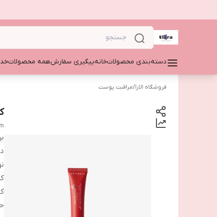
دسته‌بندی محصولات
خانه
پیگیری سفارش
همه محصولات
خدم
فروشگاه الارا
/
مراقبت پوست
ک
am
بر
دس
نو
ک
کا
ح