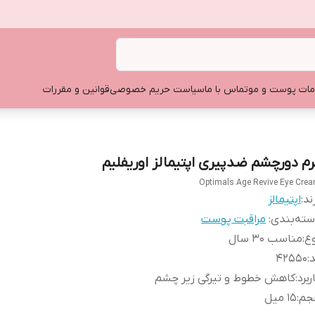
ات پوست و مو
تماس با ما
سیاست حریم خصوصی
قوانین و مقررات
رم دورچشم ضدپیری اپتیمالز اوریفلیم
Optimals Age Revive Eye Cre
ند:
اپتیمالز
ته‌بندی
:
مراقبت پوست
ع
:
مناسب ۳۰ سال
د
:
۴۲۵۵۰
ربرد
:
کاهش خطوط و تیرگی زیر چشم
جم
:
۱۵ میل