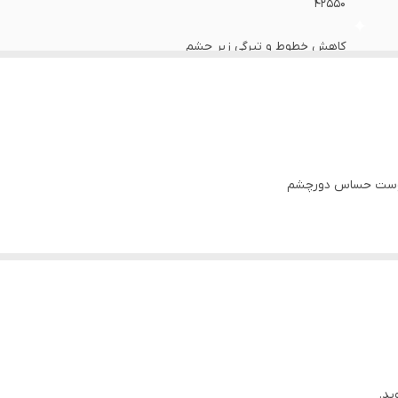
۴۲۵۵۰
کاهش خطوط و تیرگی زیر چشم
۱۵ میل
 پوست حساس دورچشم
ای تیره و پف دورچشم
رخت توس نقره ای
ید.