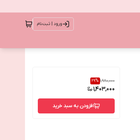
ورود | ثبت‌نام
29
%
1,980,000
1,403,000
افزودن به سبد خرید