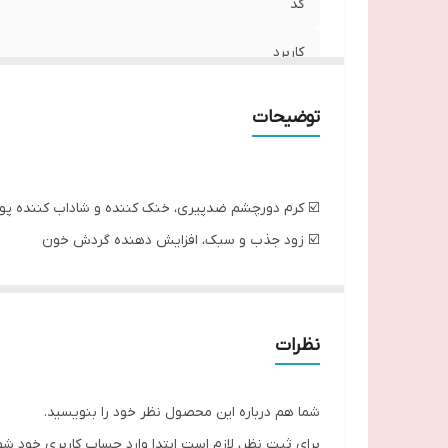
کد
کاربرد
حجم
توضیحات
☑️ کرم دورچشم ضدپیری، خنک کننده و شاداب کننده
☑️ زود جذب و سبک، افزایش دهنده گردش خون
☑️فرموله شده توسط متخصصین پوست، کاهنده حلقه ه
☑️ حاوی مواد معدنی و آمینواسیدهای برگرفته از برگ د
نظرات
شما هم درباره این محصول نظر خود را بنویسید.
برای ثبت نظر، لازم است ابتدا وارد حساب کاربری خود شو