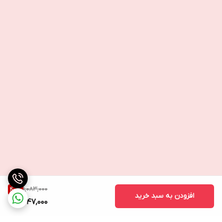
1,083,000
40
%
افزودن به سبد خرید
647,000