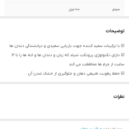
حجم
۱۰۰ میل
توضیحات
☑️ با ترکیبات سفید کننده جهت بازیابی سفیدی و درخشندگی دندان ها
☑️ دارای تکنولوژی پروتکت شیلد که زبان و دندان ها و لثه ها را تا 12
ساعت از جرم ها محافظت می کند
☑️ حفظ رطوبت طبیعی دهان و جلوگیری از خشک شدن آن
☑️جلوگیری از ایجاد پلاک و روشن کننده دندان ها
☑️رایحه مطبوع و جلوگیری از بوی بدن دهان
نظرات
دسته‌بندی
:
مراقبت دهان