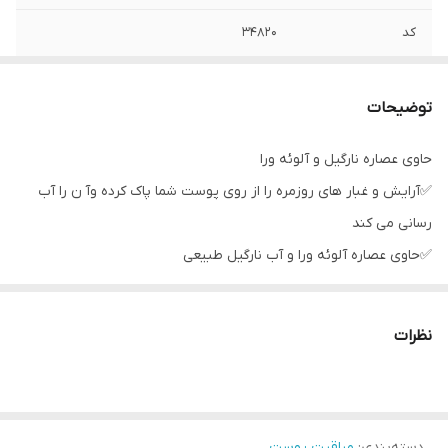
کد
۳۴۸۲۰
حجم
150 میل
توضیحات
تاریخ
۹/۲۰۲۵
حاوی عصاره نارگیل و آلوئه ورا
✅آرایش و غبار های روزمره را از روی پوست شما پاک کرده وآ ن را آب
رسانی می کند
✅حاوی عصاره آلوئه ورا و آب نارگیل طبیعی
✅مات کردن پوست و جلوگیری از براق شدن آن
✅از بین برنده آلودگیهای سطح پوست
نظرات
✅ایجاد حس تازگی و شادابی و ایجاد حس نرمی و لطافت
🌟🌟🌟نحوه ی استفاده
💚💚بعد از شستشوی صورت با ژل کرم ، تونر را بر روی پد یا پنبه
دسته‌بندی
:
مراقبت پوست
ریخته و با ملایمت نواحی صورت و گردن را پاکسازی نمائید.