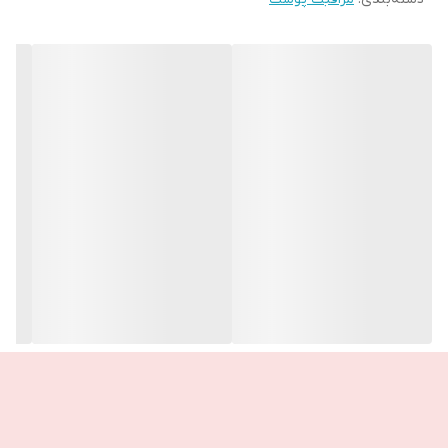
نیاز به شستشو ندارد❌