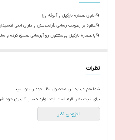
تاریخ
🌀حاوی عصاره نارگیل و آلوئه ورا
🌀علاوه بر رطوبت رسانی ،آرامبخش و دارای انتی اکسیدا
🌀با عصاره نارگیل پوستتون رو آبرسانی عمیق کرده و سا
🌀 ملایم وموثرباحفظ رطوبت پوست
🌀با حرکات دایره ای از صورت به سمت گردن پوستتون رو ا
نظرات
شما هم درباره این محصول نظر خود را بنویسید.
برای ثبت نظر، لازم است ابتدا وارد حساب کاربری خود شو
افزودن نظر