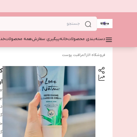
دسته‌بندی محصولات
خانه
پیگیری سفارش
همه محصولات
خدم
فروشگاه الارا
/
مراقبت پوست
ک
ا
er
بر
دس
کا
ح
ک