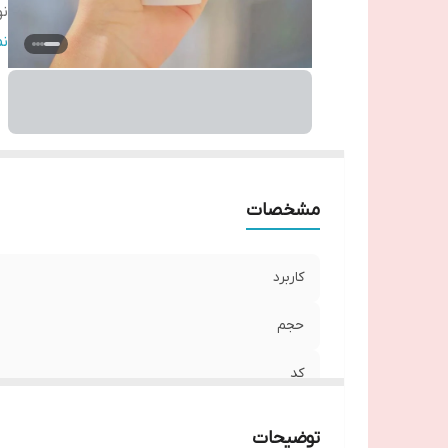
نو
تا
ن
مشخصات
کاربرد
حجم
کد
نوع
توضیحات