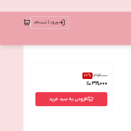
ورود | ثبت‌نام
76
%
1,354,000
319,000
افزودن به سبد خرید