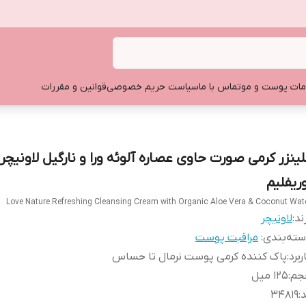
ات پوست و مو
تماس با ما
سیاست حریم خصوصی
قوانین و مقررات
لینزر کرمی صورت حاوی عصاره آلوئه ورا و نارگیل لاونیچر
وریفلیم
Love Nature Refreshing Cleansing Cream with Organic Aloe Vera & Coconut Wat
ند:
لاونیچر
ته‌بندی
:
مراقبت پوست
ربرد
:
پاک کننده کرمی پوست نرمال تا حساس
جم
:
۱۲۵ میل
د
:
۳۴۸۱۹