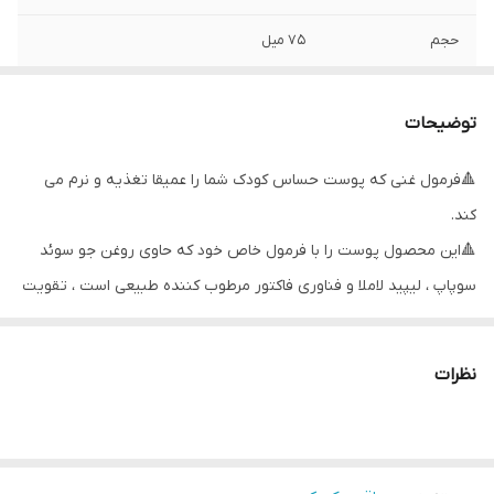
حجم
۷۵ میل
کد
۳۵۷۷۲
توضیحات
🔺فرمول غنی که پوست حساس کودک شما را عمیقا تغذیه و نرم می
کند.
🔺این محصول پوست را با فرمول خاص خود که حاوی روغن جو سوئد
سوپاپ ، لیپید لاملا و فناوری فاکتور مرطوب کننده طبیعی است ، تقویت
می کند.
🔺 پوست را نرم و محافظت می کند.
نظرات
🔺از نظر آلرژی و پوست از طرف متخصصان کودکان تست شده و توصیه
می شود.
🔺برای نوزادان و پوستهای حساس مناسب است👌