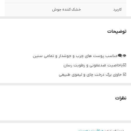
کاربرد
خشک کننده جوش
حجم
۱۰ میلی لیتر
توضیحات
👁‍🗨مناسب پوست های چرب و جوشدار و تمامی سنین
☑️باخاصیت ضدعفونی و رطوبت رسان
☑️ حاوی برگ درخت چای و لیموی طبیعی
☑️ کمک به از بین بردن جوش
☑️ سبک، غیر چرب و با جذب بالا
نظرات
☑️ بدون پارابن
☑️ مناسب همه سنین
☑️ کاملا گیاهی
دسته‌بندی
:
مراقبت پوست
🔹نحوه استفاده: به صورت مستقیم بر روی جوش های تازه مالیده شود.