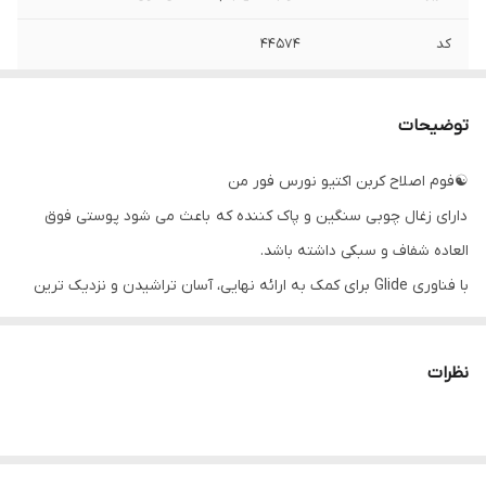
کد
۴۴۵۷۴
حجم
۲۰۰ میل
توضیحات
☯فوم اصلاح کربن اکتیو نورس فور من
دارای زغال چوبی سنگین و پاک کننده که باعث می شود پوستی فوق
العاده شفاف و سبکی داشته باشد.
با فناوری Glide برای کمک به ارائه نهایی، آسان تراشیدن و نزدیک ترین
اصلاح
فوم اصلاح غنی و کرمی با زغال فعال برای کمک به بیرون کشیدن کثیفی
نظرات
و چربی، پوست را تمیز، شفاف و آماده برای اصلاح راحت می کند.
🌞فناوری Glide برای کاهش کشش و اصطکاک برای نزدیک‌ترین اصلاح
ممکن.