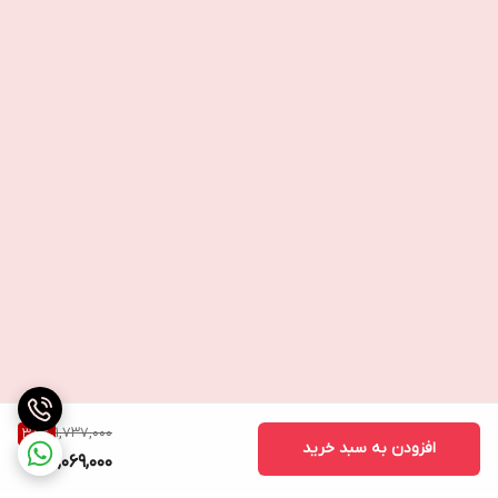
1,737,000
38
%
افزودن به سبد خرید
1,069,000