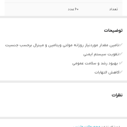
تعداد
۶۰ عدد
کد
۳۸۵۵۸
توضیحات
✅تامین مقدار موردنیاز روزانه مولتی ویتامین و مینرال برحسب جنسیت
✅تقویت سیستم ایمنی
✅ بهبود رشد و سلامت عمومی
✅کاهش التهابات
✅کاهش حس خستگی و کوفتگی
✅از سری WELLOSOPHY برند Oriflame لاین تخصصی مکمل های
نظرات
رژیمی با کیفیت و تاثیر بالا و تحت استاندارد جهانی GMP
✅شامل 60 عدد قرص برای مصرف دوماه
✅تامین کننده 12 نوع ویتامین و 10 نوع مینرال مورد نیاز بدن
دسته‌بندی
:
محصولات ولنس
✅کپسول های مینرال و ویتامین ولنس برای زنان و مردان