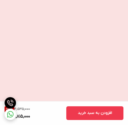
4,535,000
37
%
افزودن به سبد خرید
2,815,000