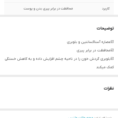
کاربرد
محافظت در برابر پیری بدن و پوست
توضیحات
☑️عصاره آستاکسانتین و بلوبری
☑️محافظت در برابر پیری
☑️بلوبری گردش خون را در ناحیه چشم افزایش داده و به کاهش خستگی
کمک میکند
☑️ آستاکسانتین یک آنتی اکسیدان سراتویید است که به تمام بافت ها
نفوذ میکند و سلول ها را از آسیب محافظت میکند
نظرات
☑️یک مکمل غذایی روزانه قوی برای مقابله با اثرات منفی رادیکال های
آزاد از طریق آنتی اکسیدان های قدرتمند
☑️رادیکالهای آزاد جزء ناخوشایندی از شیوه زندگی مدرن امروز ناشی از
دسته‌بندی
:
محصولات ولنس
سیگار کشیدن، مواجه شدن با نورخورشید، قرار گرفتن در معرض آلودگی