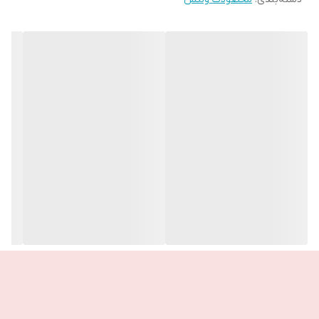
هوا و مصرف غذاهای چرب سرخ شده و آلاینده های گوناگون محیط
زیست...
☑️آنتی اکسیدان های موجود در عصاره Astaxanthin و Bilberry از میکرو
جلبک ها و زغال اخته هایی که به طور طبیعی در طبیعت سوئد یافت
می شوند ، مشتق می شوند.
☑️ فرمول با کیفیت بالا همچنین شامل ویتامین های C&E می باشد تا
سلول ها را از استرس اکسیداتیو محافظت کند.
☑️تولید شده با استانداردهای بالا در اتحادیه اروپا (EU)
☑️تولید شده توسط تولید کنندگان معتبر GMP
🔮 30 کپسول در هر شیشه
- عاری از ژلاتین گاو و بز خوک
- عاری از لبنیات و گلوتن
ــــــــــــــــــــــــــــــــــــــــــــــــ