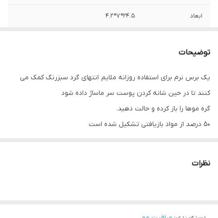
ابعاد
24.5*۷*4.2
جنس
پلاستیک مات
توضیحات
یک برس نرم برای استفاده روزانه ملایم انتهای گرد سبزرنگ کمک می
کنند تا در حین شانه کردن پوست سر ماساژ داده شود
گره موها را باز کرده و حالت دهید.
50 درصد از مواد بازیافتی تشکیل شده است
نظرات
دسته‌بندی
:
مراقبت مو