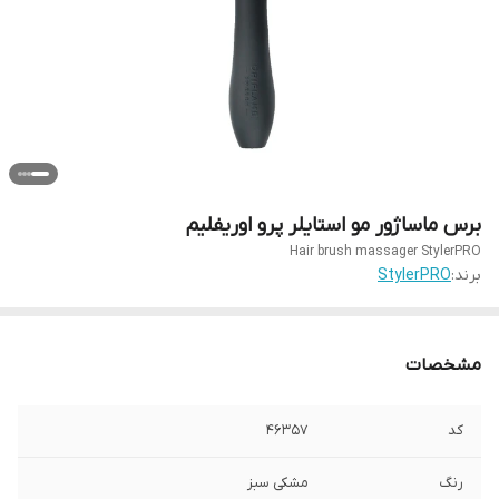
برس ماساژور مو استایلر پرو اوریفلیم
Hair brush massager StylerPRO
برند:
StylerPRO
مشخصات
کد
۴۶۳۵۷
رنگ
مشکی سبز