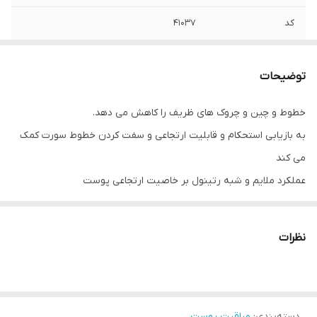
کد
۴۱۰۳۷
کاربرد
سفت کننده پوست
توضیحات
خطوط و چین و چروک های ظریف را کاهش می دهد.
به بازیابی استحکام و قابلیت ارتجاعی و سفت کردن خطوط سورت کمک
می کند
عملکرد ملایم و شبه رتینول بر خاصیت ارتجاعی پوست
🌞آسپارتولیفت زیستی
این فناوری فعال کننده زیستی ثبت شده عملکردی شبیه رتینول اما
نظرات
نرمتر را در خاصیت ارتجاعی پوست ارائه می دهد
سلول های فیبروبلاست پوست را دوباره فعال می کند تا به تحریک تولید
کلاژن و الاستین کمک کند،
دسته‌بندی
:
مراقبت پوست
استحکام و قابلیت ارتجاعی از دست رفته را بازگرداند و خطوط سورت را