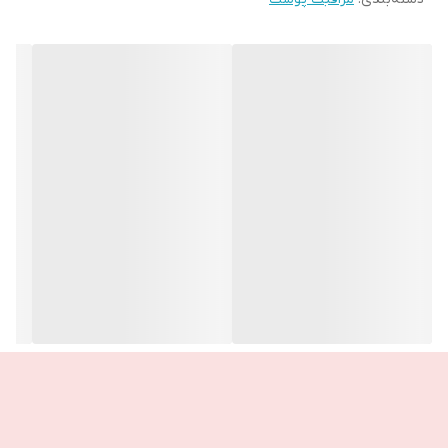
لیفت میکند
🌞اوریپپتید-3
فناوری ضد پیری ثبت شده ما با منشاء طبیعی از مخمر، برنج و گندم،
به فعال شدن تولید کلاژن خود پوست برای بهبود ظاهر خطوط و چین و
چروک کمک می کند
ثابت شده است که تولید کلاژن را حتا سریعتر از ویتامین C افزایش می
دهد
🌞ویتامین E
آنتی اکسیدانی قوی که به محافظت از سلول های پوست در برابر آسیب
رادیکال های آزاد کمک می کند
🌞بتااین
مرتوب کننده تقلید کننده پوست، که به جذب و حفظ رتوبت در پوست
کمک می کند