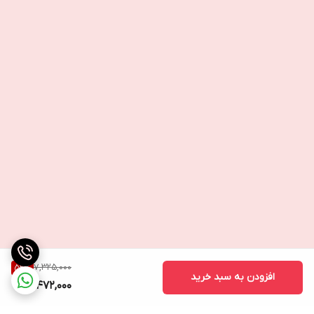
7,325,000
52
%
افزودن به سبد خرید
3,472,000