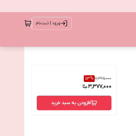
ورود | ثبت‌نام
53
%
7,325,000
3,377,000
افزودن به سبد خرید