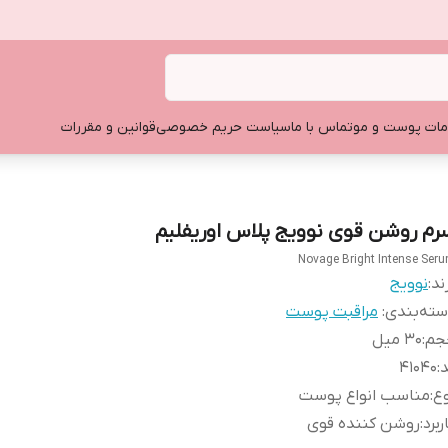
ات پوست و مو
تماس با ما
سیاست حریم خصوصی
قوانین و مقررات
رم روشن قوی نوویج پلاس اوریفلیم
Novage Bright Intense Ser
ند:
نوویج
ته‌بندی
:
مراقبت پوست
جم
:
۳۰ میل
د
:
۴۱۰۴۰
ع
:
مناسب انواع پوست
ربرد
:
روشن کننده قوی