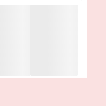
+ رنگ و درخشندگی پوست را بهبود می بخشد
🌞نیاسینامید
فرم فعال ویتامین B3 که درخشندگی و رتوبت را به پوست باز می گرداند
🌞بتااین
مرتوب کننده تقلید کننده پوست، که به جذب و حفظ 
🌞اوریپپتید-3
فناوری ضد پیری ثبت شده ما با منشاء طبیعی از مخمر،
ثابت شده است که تولید کلاژن را حتا سریعتر از ویتامین C افزایش می ده
🌞اسکوالن Escualeno
ترکیبی شبیه‌ساز پوست با خاصیت مرتوب‌کننده و حالت