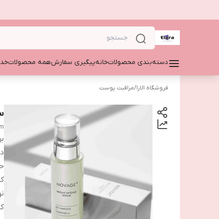
دسته‌بندی محصولات
خانه
پیگیری سفارش
همه محصولات
خدم
فروشگاه الارا
/
مراقبت پوست
س
um
بر
دس
ح
ک
نو
کا