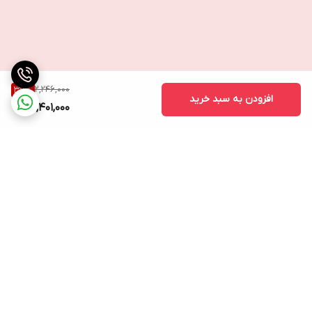
2,246,000
37
%
افزودن به سبد خرید
1,401,000
برگشت به بالا