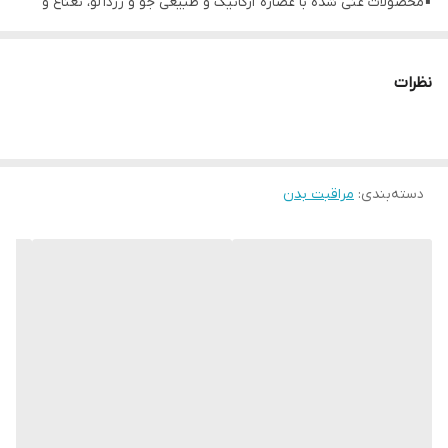
▪️محصولات غنی شده با عصاره ارگانیک و طبیعی جو و زردآلو، نعناع و
تمشک، آب نارگیل و خربزه
▪️رایحه گلی میوه ای با نت های ملایم و مخملی
نظرات
▪️برای استفاده در تمام بدن طراحی شده است
▪️با الکل 100% گیاهی که منشاء طبیعی دارد
▪️با عصاره های ارگانیک طبیعی
🍑 43957 رایحه جو و زردآلو - مراقبت کننده
دسته‌بندی
:
مراقبت بدن
🥥 43956 رایحه نارگیل و خربزه - شاداب کننده
🌱 43954 رایحه تمشک و نعناع - انرژی بخش