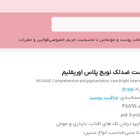
ات پوست و مو
تماس با ما
سیاست حریم خصوصی
قوانین و مقررات
ت ضدلک نویج پلاس اوریفلیم
NOVAGE Comprehensive anti-pigmentation care Bright Inten
ند:
نوویج
ته‌بندی
:
مراقبت پوست
د
:
۴۵۵۹۵
لام
:
۵ قلم
ربرد
:
درمان لک های افتاب، بارداری و جوش
ده سنی
:
مناسب انواع سنین