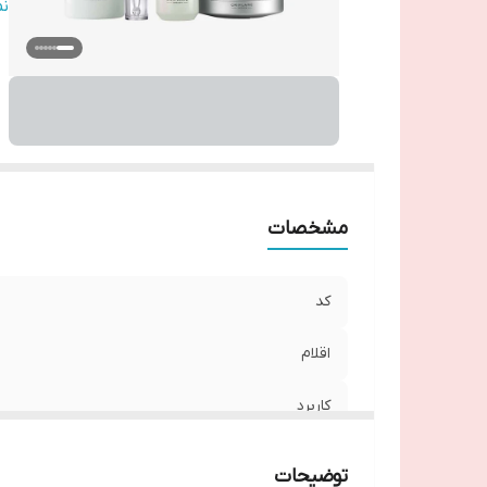
نو
ن
مشخصات
کد
اقلام
کاربرد
رده سنی
توضیحات