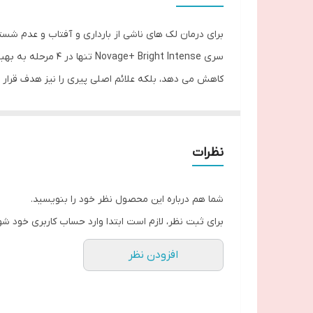
نوع
برای درمان لک های ناشی از بارداری و آفتاب و عدم شس
سری right Intense
کاهش می دهد، بلکه علائم اصلی پیری را نیز هدف قرار می دهد. 8 فناوری زیست فعال در ترکیب با هم کار می کنند تا رنگ و درخشندگی پوس
رنگ پوست را یکنواخت کرده و در عرض چند هفته به 
پوست صاف تر، محکم تر و مرطوب تر می شود
خاصیت ارتجاعی پوست را افزایش می دهد و چین و چرو
نظرات
از نظر بالینی تست شده که استفاده از کل ست 7 برابر موثر تر هست
لکه های پیری تنها پس از 4 هفته کمتر قابل مشاهده هستند
شما هم درباره این محصول نظر خود را بنویسید.
برای ثبت نظر، لازم است ابتدا وارد حساب کاربری خود شو
98٪ از زنان گفتند که رنگ پوست حتی پس از 8 هفته بیشتر به نظر می رسد .
افزودن نظر
سری Novage+ Bright Intense یک سیستم درمان ضد پیری 4 مرحله ای است که برای انواع پوست طراحی شده و با فناوری های فعال زیستی تقویت شده است.
ژل پاک کننده ناخالصی ها را از بین می برد، سد محافظ پ
کرم دور چشم به طور موثر اما ملایم عمل می کند و علائم