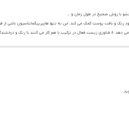
مناسب انواع پوست حتی حساس
تشو با روش صحیح در طول زمان و ...
Novage+ B تنها در 4 مرحله به بهبود رنگ و بافت پوست کمک می کند. این نه تنها هایپرپیگمانتاس
ت سالم را یکدست کنند.
پوست درخشندگی می بخشد
ک را صاف می کند
ید.
وست را حفظ می کند و آن را برای جذب مواد موثر آماده می کند.
 پیری و خستگی را در این ناحیه ظریف از بین می برد.