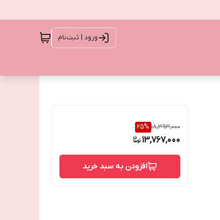
ورود | ثبت‌نام
25
%
18,393,000
13,767,000
افزودن به سبد خرید