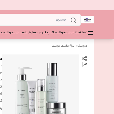
دسته‌بندی محصولات
خانه
پیگیری سفارش
همه محصولات
خدم
فروشگاه الارا
/
مراقبت پوست
س
se
بر
دس
ک
اق
کا
ر