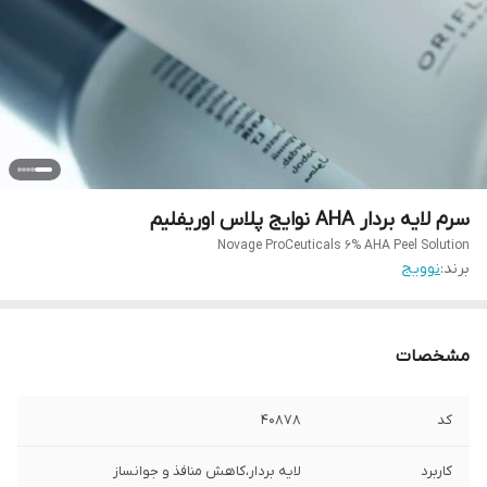
سرم لایه بردار AHA نوایج پلاس اوریفلیم
Novage ProCeuticals 6% AHA Peel Solution
برند:
نوویج
مشخصات
کد
40878
کاربرد
لایه بردار،کاهش منافذ و جوانساز