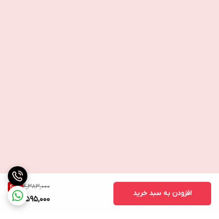
⭕️ آیا این محصول با پوست من سازگار است؟
تمام محصولات NovAge ProCeuticals برای عملکرد و ایمنی به صورت
بهینه تهیه شده اند.
اگر مطمئن نیستید که پوست شما برای اولین بار چه عکس العملی نشان
می دهد ، می توانید یک تست پچ انجام دهید تا ببینید واکنش پوست
شما نسبت به محصول چیست. این کار با استفاده از مقدار کمی محصول
روی ناحیه کوچکی از پوست تمیز روی بازو داخلی انجام می شود و منطقه
را به مدت 24 ساعت خشک نگه دارید. اگر در هر زمان از آزمایش ، قرمزی
، سوزش ، خارش ، تاول یا تحریک مشاهده شد ، از این محصول استفاده
نکنید.
ــــــــــــــــــــــــــــــــــــــــ
4,383,000
40
%
افزودن به سبد خرید
2,595,000