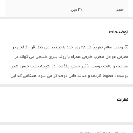
حجم
۳۰ میل
درصد
۶%
توضیحات
☑️پوست سالم تقریباً هر 28 روز خود را تجدید می کند. قرار گرفتن در
معرض عوامل مخرب خارجی همراه با روند پیری طبیعی می تواند بر
سلامت و بافت پوست تأثیر منفی بگذارد ، در نتیجه باعث خشن شدن
پوست ، خطوط ظریف و منافذ قابل توجه تر می شود. هنگامی که این
اتفاق می افتد ، وقت آن است که پوست خود را با افزودن محلول لایه
بردار NovAge Proceuticals تازه کنید.
نظرات
☑️این محصول حاوی دو اسید آلفا هیدروکسی (AHA) مختلف است
☑️باعث تسریع روند تجدید سلول های پوستی می شود
☑️لایه بالایی پوست را لایه برداری می کند.
دسته‌بندی
:
مراقبت پوست
☑️ پوستی صاف ، درخشان و با ظاهری سالم.