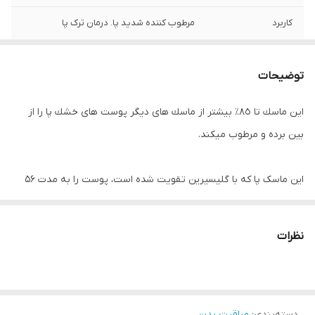
کاربرد
مرطوب کننده شدید پا. درمان ترک پا
توضیحات
اين ماسك تا ٨٥٪‏ بيشتر از ماسك هاى ديگر پوست هاى خشك پا را از
بين برده و مرطوب ميكند.
این ماسک پا که با گلیسیرین تقویت شده است، پوست را به مدت ۵۶
ساعت عمیقاً تغذیه می‌کند و
همچنین دارای فناوری Pro-Barrier Response است که به تقویت سد
نظرات
دفاعی پوست کمک می‌کند
🔱رطوبت‌رسانی ۵۶ ساعته بدون چربی
🔱فرموله شده با گلیسیرین آبرسان قوی
دسته‌بندی
:
مراقبت بدن
🔱پوست شما را تغذیه کرده و آن را نرم و لطیف می‌کند.