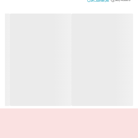
نحوه استفاده: روی پاهای تمیز و خشک بمالید و حداقل 20 دقیقه بگذارید
بماند. برای نتیجه بهتر، ماسک را یک شب روی پاهایتان بگذارید.