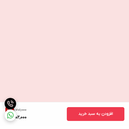
1,701,000
17
%
افزودن به سبد خرید
1,402,000