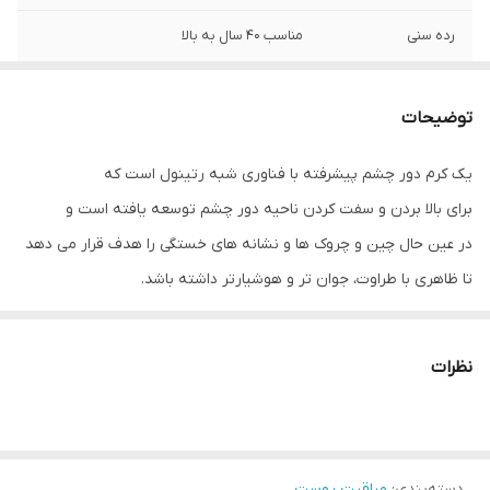
رده سنی
مناسب ۴۰ سال به بالا
توضیحات
یک کرم دور چشم پیشرفته با فناوری شبه رتینول است که
برای بالا بردن و سفت کردن ناحیه دور چشم توسعه یافته است و
در عین حال چین و چروک ها و نشانه های خستگی را هدف قرار می دهد
تا ظاهری با طراوت، جوان تر و هوشیارتر داشته باشد.
خطوط چشم را صاف و تغییر شکل می دهد.
ظاهر چین و چروک، سیاهی دور چشم و پف را کاهش می دهد.
نظرات
لیفت پلک بالینی تنها در 2 هفته
🌞Bio Aspartolift
این فناوری فعال کننده زیستی ثبت شده عملکردی شبیه رتینول اما
دسته‌بندی
:
مراقبت پوست
نرمتر را در خاصیت ارتجاعی پوست ارائه می دهد.