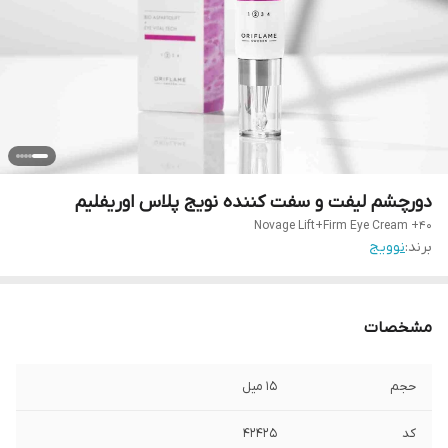
دورچشم لیفت و سفت کننده نویج پلاس اوریفلیم
Novage Lift+Firm Eye Cream +40
برند:
نوویج
مشخصات
حجم
۱۵ میل
کد
۴۲۴۲۵