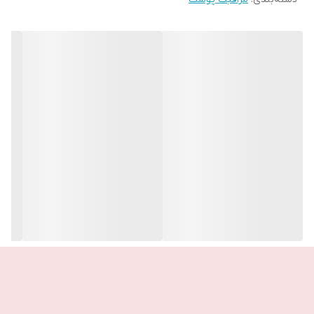
🌞Eye Vital
فناوری غنی از فلاونوئیدها که ترکیبی از منشاء طبیعی یاس و زالزالک
عربی برای کاهش علائم خستگی، سیاهی دور چشم و کیسه‌ها است.
از نظر بالینی نشان داده شده است که ظاهر سیاهی و افتادگی پلک را
کاهش می دهد.
🌞نیاسینامید فرم فعال ویتامین B3 که درخشندگی و آبرسانی را به
پوست باز می گرداند.
🌞اسکوالن Escualeno
ترکیبی شبیه‌ساز پوست با خاصیت مرطوب‌کننده و حالت‌دهنده مانع
پوست
🌞شی باتر ماده ای طبیعی که پوست را در برابر خشکی تغذیه و
محافظت می کند.