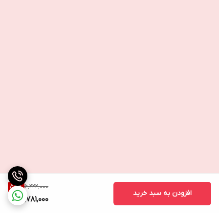
6,222,000
55
%
افزودن به سبد خرید
2,781,000