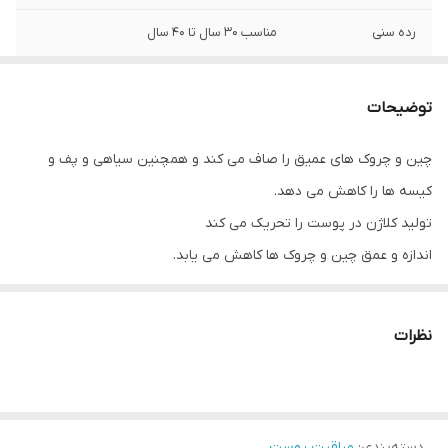
رده سنی
مناسب ۳۰ سال تا ۴۰ سال
توضیحات
چین و چروک های عمیق را صاف می کند و همچنین سیاهی و پف و
کیسه ها را کاهش می دهد.
تولید کلاژن در پوست را تحریک می کند
اندازه و عمق چین و چروک ها کاهش می یابد.
حاوی فناوری مشابه در اثر ضد پیری با رتینول
مبارزه با 4 نوع اصلی از چین و چروک در ناحیه چشم:
نظرات
چین و چروک زیر چشم
چین خوردگی پلک
پای کلاغ در گوشه چشم
دسته‌بندی
:
شل شدن پوست زیر چشم
مراقبت پوست