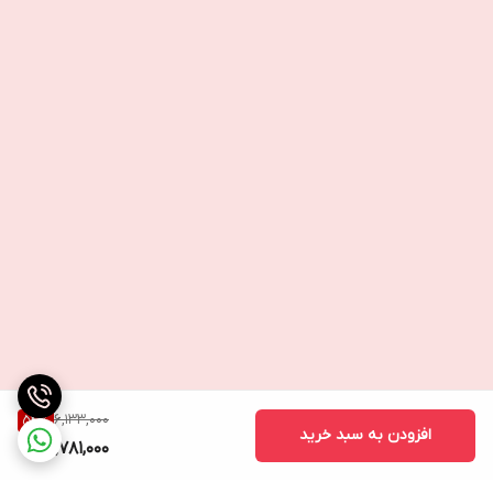
6,133,000
54
%
افزودن به سبد خرید
2,781,000