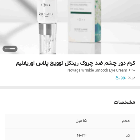
کرم دور چشم ضد چروک رینکل نوویج پلاس اوریفلیم
Novage Wrinkle Smooth Eye Cream +30
برند:
نوویج
مشخصات
حجم
۱۵ میل
کد
۴۱۰۳۴