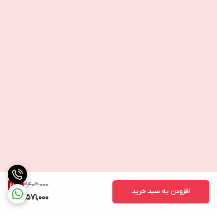
3,403,000
24
%
افزودن به سبد خرید
2,571,000