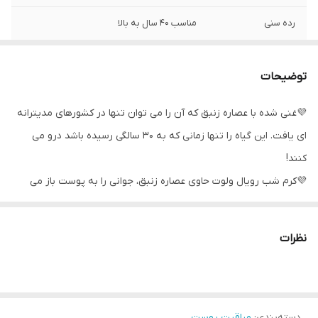
رده سنی
مناسب ۴۰ سال به بالا
کاربرد
سفت کننده و مغزی
توضیحات
جنس
مناسب پوست خشک
💜غنی شده با عصاره زنبق که آن را می توان تنها در کشورهای مدیترانه
ای یافت. این گیاه را تنها زمانی که به 30 سالگی رسیده باشد درو می
کنند!
💜کرم شب رویال ولوت حاوی عصاره زنبق، جوانی را به پوست باز می
گرداند و در طول شب زیبایی را به آن می بخشد.
💜علاوه بر این، محصول فوق موجب استحکام پوست می شود.
نظرات
✅محصولات رویال ولوت مخصوص افراد بالای 40 سال می باشد.
🟣با آزمایشات انجام شده روی افراد داوطلب، این کرم تا 78% باعث جوانی
پوست شده و تاثیر بسزایی در زیباسازی و جوانسازی صورت دارد.
دسته‌بندی
:
مراقبت پوست