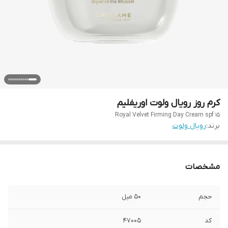
کرم روز رویال ولوت اوریفلیم
Royal Velvet Firming Day Cream spf 15
برند:
رویال ولوت
مشخصات
حجم
۵۰ میل
کد
47005