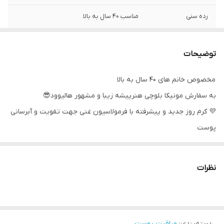
رده سنی
مناسب ۴۰ سال به بالا
15
Spf
توضیحات
کاربرد
مناسب پوست خشک
مخصوص خانم های ۴۰ سال به بالا
به سفارش مونیکا بلوچی هنرپیشه زیبا و مشهور هالیوود😎
💜 کرم روز جدید و پیشرفته با فرمولاسیون غنی جهت تقویت و آبرسانی
پوست
💜 غنی شده با عصاره زنبق و سوسن، که به پوست شما احساس نرمی،
استحکام و جوانی هدیه میکند.
نظرات
💜 چروک های موجود در پوست را رفع و از ایجاد چروک های جدید
جلوگیری میکند.
دسته‌بندی
:
مراقبت پوست