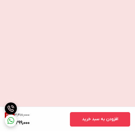
3,418,000
32
%
افزودن به سبد خرید
2,299,000