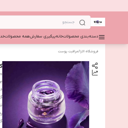
دسته‌بندی محصولات
خانه
پیگیری سفارش
همه محصولات
خدم
فروشگاه الارا
/
مراقبت پوست
ک
es
بر
دس
ک
تع
ر
کا