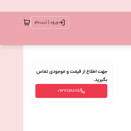
ورود | ثبت‌نام
جهت اطلاع از قیمت و موجودی تماس
بگیرید.
09127759875