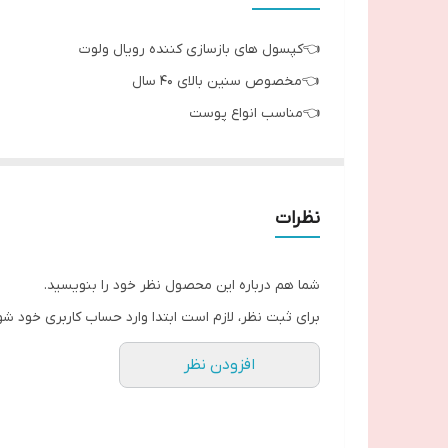
👈کپسول های بازسازی کننده رویال ولوت
👈مخصوص سنین بالای 40 سال
👈مناسب انواع پوست
ستفاده کنید و تاثیر فوق العاده این کپسولها را ببینید.
این کپسولها خاصیت ضد چروک و سفت کنندگی را دارند.
واهند داشت و در مدت کوتاهتری اثرشان را خواهید دید.
نظرات
📣این کپسولها خوراکی نیستند.
 پوست تمیز صورت ماساژ میدهید تا کاملاً جذب شود.
شما هم درباره این محصول نظر خود را بنویسید.
👈روزی یک عدد ، قبل از کرم روز یا شب استفاده کنید
ی ثبت نظر، لازم است ابتدا وارد حساب کاربری خود شوید.
👈28 کپسول برای 4 هفته
افزودن نظر