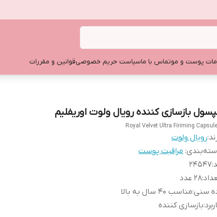
ات پوست و مو
تماس با ما
سیاست حریم خصوصی
قوانین و مقررات
پسول بازسازی کننده رویال ولوت اوریفلیم
Royal Velvet Ultra Firiming Capsul
ند:
رویال ولوت
ته‌بندی
:
مراقبت پوست
د
:
۲۴۵۴۷
داد
:
۲۸ عدد
ده سنی
:
مناسب ۴۰ سال به بالا
ربرد
:
بازسازی کننده