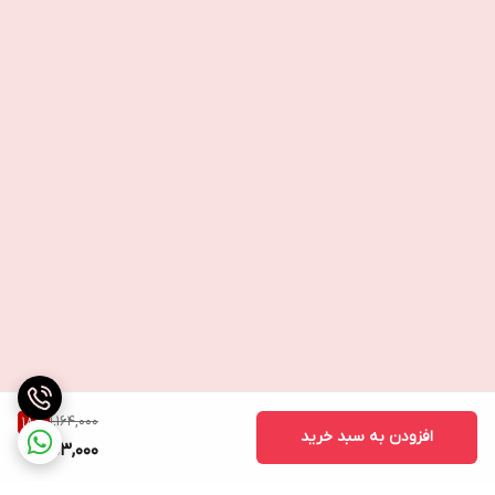
1,164,000
18
%
افزودن به سبد خرید
953,000