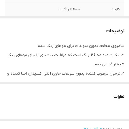
کاربرد
محافظ رنگ مو
توضیحات
شامپوی محافظ بدون سولفات برای موهای رنگ شده
📌 یک شامپو محافظ رنگ است که مراقبت بیشتری را برای موهای رنگ
شده ارائه می دهد.
📌فرمول مرطوب کننده بدون سولفات حاوی آنتی اکسیدان احیا کننده و
ویتامین E
📌موها را به آرامی تمیز می کند تا از رنگ مو در برابر محو شدن محافظت
نظرات
کند.
📌2 برابر محافظت بیشتر از رنگ، شدت رنگ را تا 7 هفته طولانی می کند.
📌درخشندگی رنگ مو را طولانی می کند.
دسته‌بندی
:
مراقبت مو
📌بافت ژل تازه به موها احساس شادابی، نرمی و براقیت می دهد.