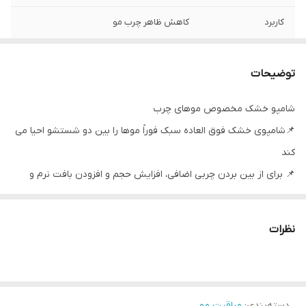
کاربرد
کاهش ظاهر چرب مو
توضیحات
شامپو خشک مخصوص موهای چرب
📌شامپوی خشک فوق العاده سبک فوراً موها را بین دو شستشو احیا می
کند
📌 برای از بین بردن چربی اضافی، افزایش حجم و افزودن بافت نرم و
طبیعی به مو
📌خاک رس پاک کننده به جذب سبوم و کثیفی کمک می کند تا پوست
نظرات
سر تازه شود
📌فورا ظاهر موهای چرب را کاهش می دهد
📌موها سالم و تمیز به نظر می رسند
دسته‌بندی
:
مراقبت مو
📌به طولانی شدن فواصل بین شستشو کمک می کند