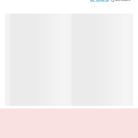
📌 بدون هیچ گونه اثر سفیدی.
📝تست شده بصورت درماتولوژی
📝بدون سیلیکون
📝تست مصرف کننده
نحوه استفاده:
قبل از استفاده خوب تکان دهید. برای بهترین نتیجه، از فاصله کوتاهی
مستقیماً به ریشه مو اسپری کنید. روی موها با نوک انگشت ماساژ
دهید، صبر کنید و سپس برس بزنید.