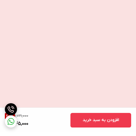
1,721,000
45
%
افزودن به سبد خرید
945,000