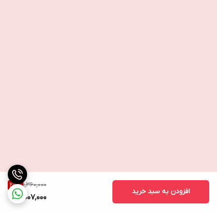
1,360,000
25
%
افزودن به سبد خرید
1,007,000