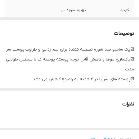
کاربرد
بهبود شوره سر
توضیحات
☑️یک شامپو ضد شوره تصفیه کننده برای سم زدایی و طراوت پوست سر
☑️پاکسازی موها و کاهش قابل توجه پوسته پوسته ها با تسکین طولانی
مدت.
☑️پوسته های سر را در 2 هفته به وضوح کاهش می دهد.
☑️کمک به حذف تجمع اضافی و کنترل تولید سبوم برای نتایج طولانی
مدت بدون شوره سر
نظرات
🌞اسید سالیسیلیک
ریشه شوره سر را هدف قرار می دهد و به لایه برداری لایه بیرونی
پوست، از بین بردن سبوم و کاهش پوسته پوسته کمک می کند.
دسته‌بندی
:
مراقبت مو
به آرامی سلول‌های مرده پوست را می‌ریزد، به نمایان شدن لایه تازه‌ای از