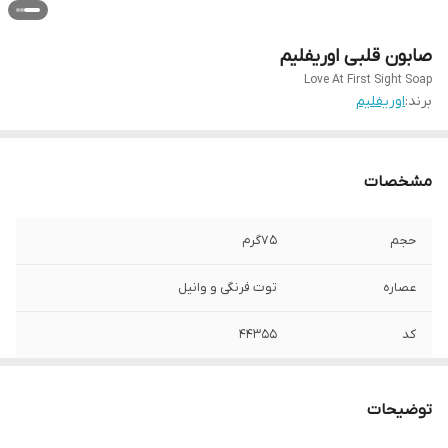
صابون قلبی اوریفلیم
Love At First Sight Soap
برند:
اوریفلیم
مشخصات
حجم
۷۵گرم
عصاره
توت فرنگی و وانیل
کد
۴۴۳۵۵
توضیحات