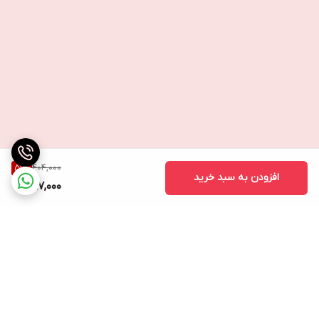
404,000
51
%
افزودن به سبد خرید
197,000