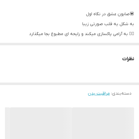
💟صابون عشق در نگاه اول
به شکل یه قلب صورتی زیبا
❤️‍🔥 به آرامی پاکسازی میکند و رایحه ای مطبوع بجا میگذارد
غنی شده با نت های عاشقانه : وانیل ، توت فرنگی و شامپاین صورتی
نظرات
دسته‌بندی
:
مراقبت بدن