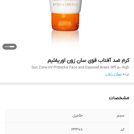
کرم ضد آفتاب قوی سان زون اوریفلیم
Sun Zone UV Protector Face and Exposed Areas SPF 50 High
برند:
سان زون
مشخصات
حجم
50میل
کد
23378