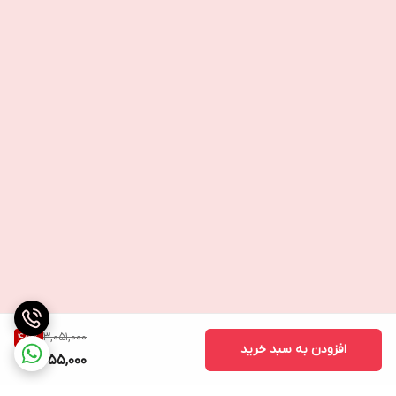
3,051,000
45
%
افزودن به سبد خرید
1,655,000