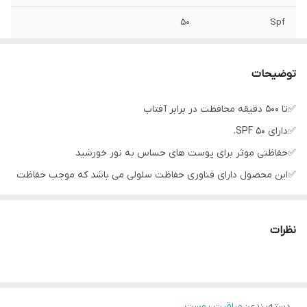
50
Spf
توضیحات
✅تا 500 دقیقه محافظت در برابر آفتاب
✅دارای SPF 50.
✅حفاظتی موثر برای پوست های حساس به نور خورشید
✅این محصول دارای فناوری حفاظت سلولی می باشد که موجب حفاظت
پوست در برابر سوختن و پیری ناشی از نور خورشید می باشد.
✅ پیشگیری از ایجاد لک‌های پوستی و چروک در اثر آفتاب
نظرات
✅ دارای فیلتر UVA و UVB
✅ فرمول مرطوب‌کننده، زودجذب و غیر چسبناک
✅مقاوم در برابر آب
دسته‌بندی
:
مراقبت پوست
✅مناسب صورت و جاهایی که در معرض آفتاب هستند.