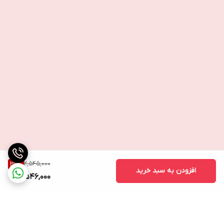
2,545,000
39
%
افزودن به سبد خرید
1,546,000