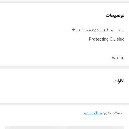
توضیحات
روغن محافظت کننده مو الئو ⚜️
Protecting OiL eleo
🔸50ml
☑️حاوی روغن آرگان
☑️روغن موی لوکس و غنی که موهای خشک ، آسیب دیده یا رنگ شده را
نظرات
تغذیه و محافظت می کند.
☑️غنی شده با اکسیر الئو طلایی ، ترکیبی مجلل از شش روغن ارزشمند و
روغن مارولا برای محافظت از موها
دسته‌بندی
:
مراقبت مو
☑️فرمول ملایم بدون احساس چربی روی موها
🔰حاوی ۶ روغن: