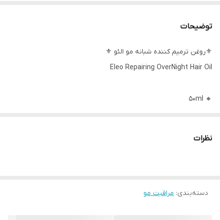
توضیحات
⚜️روغن ترمیم کننده شبانه مو الئو ⚜️
Eleo Repairing OverNight Hair Oil
🔸 50ml
ترمیم کننده مو در طول شب
فوق العاده مغذی و محافظ چربی مو برای درمان شبانه
نظرات
به طور تخصصی با ترکیبی از 7 روغن قوی که از ریشه تا نوک کار می
کنند ، فرموله شده است.
برای تغذیه و ترمیم موهای شما در طول شب طراحی شده است
دسته‌بندی
:
مراقبت مو
حاوی روغنهای قوی است که موها را از داخل به بیرون تغذیه می کند
مناسب برای انواع مو