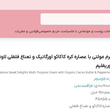
ات پوست و مو
تماس با ما
سیاست حریم خصوصی
قوانین و مقررات
رم مولتی با عصاره کره کاکائو اورگانیک و نعناع فلفلی لاون
وریفلیم
Nature Sweet Delights Multi- Purpose Cream with Organic Cacao Butter & Peppermi
ند:
لاونیچر
ته‌بندی
:
مراقبت بدن
جم
:
۱۵۰ میل
د
:
۴۵۸۵۵
صاره
:
کاکائو و نعناع فلفلی