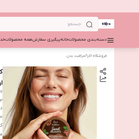
دسته‌بندی محصولات
خانه
پیگیری سفارش
همه محصولات
خدم
فروشگاه الارا
/
مراقبت بدن
ک
ا
nt
بر
دس
ح
ک
ع