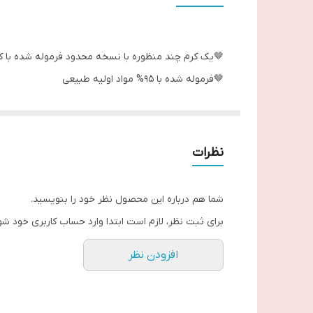
🤎یک کرم چند منظوره با نسخه محدود فرموله شده با کره 
🤎فرموله شده با 95% مواد اولیه طبیعی
🤎بافتی غنی و کرمی برای صورت و بدن
🤎مرطوب کننده و تغذیه کننده پوست
🤎غنی از اسیدهای چرب
نظرات
🤎دارای رایحه خوشمزه و با طراوت
🤎حاوی ویتامین A ، C و سرشار از منتول
شما هم درباره این محصول نظر خود را بنویسید.
🤎پوست را آبرسانی و شاداب می کند.
برای ثبت نظر، لازم است ابتدا وارد حساب کاربری خود شو
🤎از نظر پوستی تست شده است.
افزودن نظر