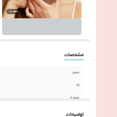
مشخصات
حجم
کد
عصاره
توضیحات